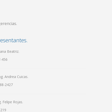
erencias.
esentantes.
ana Beatriz.
-456
g. Andrea Cuicas.
88-2427
 Felipe Rojas.
3219